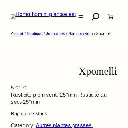
Aller
Recherche
au
contenu
Accueil
/
Boutique
/
Joubarbes
/
Sempervivum
/ Xpomelli
Xpomelli
5,00
€
Rusticité plein vent:-25°min Rusticité au
sec:-25°min
Rupture de stock
Category:
Autres plantes grasses
, 