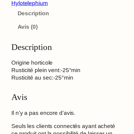
n
Hylotelephium
t
Description
i
t
Avis (0)
é
d
e
Description
B
e
Origine horticole
r
Rusticité plein vent:-25°min
t
Rusticité au sec:-25°min
r
a
Avis
m
A
n
Il n’y a pas encore d’avis.
d
Seuls les clients connectés ayant acheté
e
ce produit ont la possibilité de laisser un