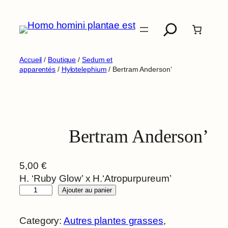
Aller
Recherche
au
contenu
Accueil
/
Boutique
/
Sedum et
apparentés
/
Hylotelephium
/ Bertram Anderson’
Bertram Anderson’
5,00
€
H. ‘Ruby Glow’ x H.‘Atropurpureum’
q
Ajouter au panier
u
a
Category:
Autres plantes grasses
, 