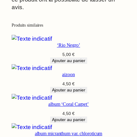
r
avis.
s
o
n
Produits similaires
'
‘Rio Negro’
5,00
€
Ajouter au panier
aizoon
4,50
€
Ajouter au panier
album ‘Coral Carpet’
4,50
€
Ajouter au panier
album micranthum var. chloroticum