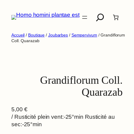
Aller
Recherche
au
contenu
Accueil
/
Boutique
/
Joubarbes
/
Sempervivum
/ Grandiflorum
Coll. Quarazab
Grandiflorum Coll.
Quarazab
5,00
€
/ Rusticité plein vent:-25°min Rusticité au
sec:-25°min