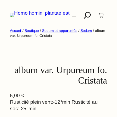
Aller
Recherche
au
contenu
Accueil
/
Boutique
/
Sedum et apparentés
/
Sedum
/ album
var. Urpureum fo. Cristata
album var. Urpureum fo.
Cristata
5,00
€
Rusticité plein vent:-12°min Rusticité au
sec:-25°min