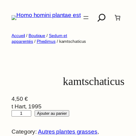
Aller
Recherche
au
contenu
Accueil
/
Boutique
/
Sedum et
apparentés
/
Phedimus
/ kamtschaticus
kamtschaticus
4,50
€
t Hart, 1995
q
Ajouter au panier
u
a
Category:
Autres plantes grasses
, 