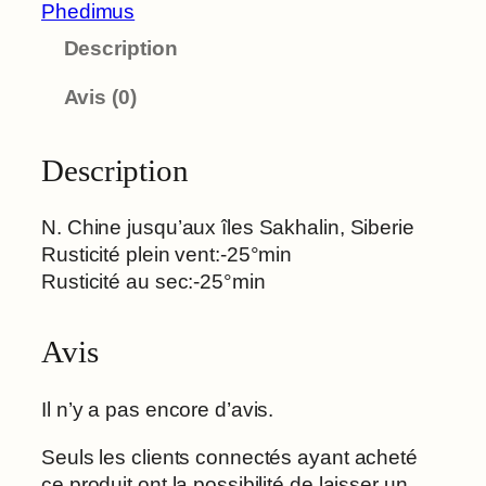
n
Phedimus
t
Description
i
t
Avis (0)
é
d
e
Description
k
a
N. Chine jusqu’aux îles Sakhalin, Siberie
m
Rusticité plein vent:-25°min
t
Rusticité au sec:-25°min
s
c
Avis
h
a
t
Il n’y a pas encore d’avis.
i
Seuls les clients connectés ayant acheté
c
ce produit ont la possibilité de laisser un