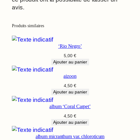
u
avis.
s
Produits similaires
‘Rio Negro’
5,00
€
Ajouter au panier
aizoon
4,50
€
Ajouter au panier
album ‘Coral Carpet’
4,50
€
Ajouter au panier
album micranthum var. chloroticum