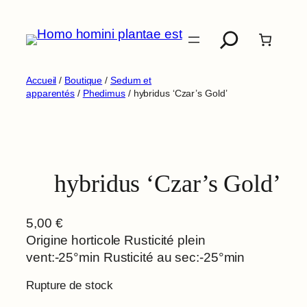
Aller
Recherche
au
contenu
Accueil
/
Boutique
/
Sedum et
apparentés
/
Phedimus
/ hybridus ‘Czar’s Gold’
hybridus ‘Czar’s Gold’
5,00
€
Origine horticole Rusticité plein
vent:-25°min Rusticité au sec:-25°min
Rupture de stock