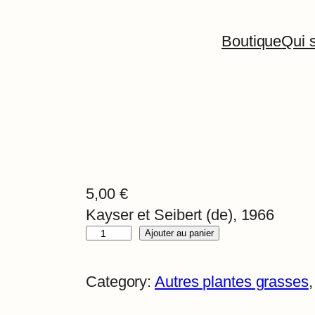
Boutique
Qui s
5,00
€
Kayser et Seibert (de), 1966
q
Ajouter au panier
u
a
Category:
Autres plantes grasses
,
n