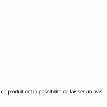
t
i
t
é
d
e
T
u
r
m
a
l
i
e produit ont la possibilité de laisser un avis.
n
'