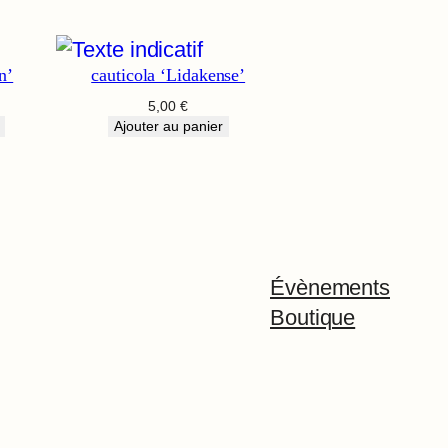
n’
cauticola ‘Lidakense’
5,00
€
Ajouter au panier
Évènements
Boutique