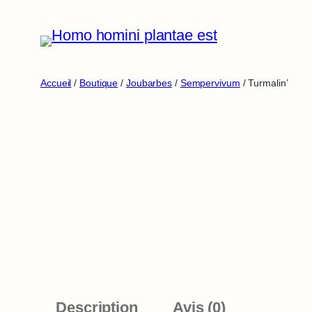
Aller
au
contenu
Accueil
/
Boutique
/
Joubarbes
/
Sempervivum
/ Turmalin’
Description
Avis (0)