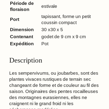
Période de
e
estivale
floraison
m
tapissant, forme un petit
o
Port
coussin compact
r
y
Dimension
30 x30 x 5
'
Contenant
godet de 9 cm x 9 cm
Expédition
Pot
Description
Les sempervivums, ou joubarbes, sont des
plantes vivaces rustiques de terrain sec
changeant de forme et de couleur au fil des
saison. Originaires des pentes rocailleuses
des montagnes eurasiennes, elles ne
craignent ni le grand froid ni les