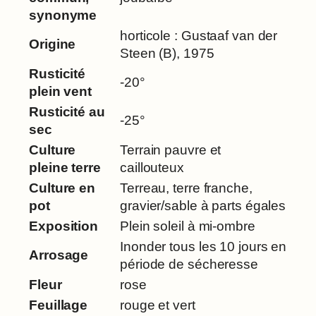
e
synonyme
r
horticole : Gustaaf van der
Origine
v
Steen (B), 1975
i
Rusticité
v
-20°
plein vent
u
Rusticité au
m
-25°
sec
'
Culture
Terrain pauvre et
T
pleine terre
caillouteux
o
r
Culture en
Terreau, terre franche,
d
pot
gravier/sable à parts égales
e
Exposition
Plein soleil à mi-ombre
u
Inonder tous les 10 jours en
Arrosage
r
période de sécheresse
'
Fleur
rose
s
Feuillage
rouge et vert
M