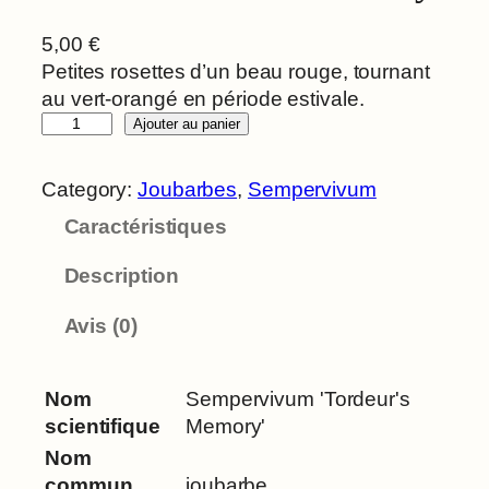
5,00
€
Petites rosettes d’un beau rouge, tournant
au vert-orangé en période estivale.
q
Ajouter au panier
u
a
Category:
Joubarbes
, 
Sempervivum
n
Caractéristiques
t
i
Description
t
é
Avis (0)
d
e
S
Nom
Sempervivum 'Tordeur's
e
scientifique
Memory'
m
Nom
p
commun,
joubarbe