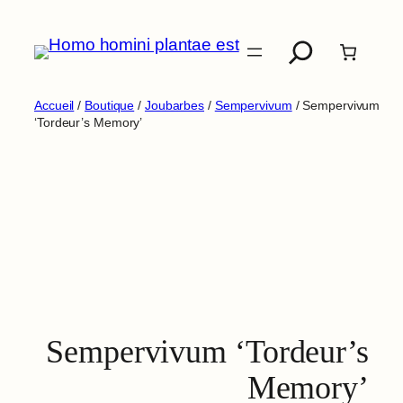
Aller
Recherche
au
contenu
Accueil
/
Boutique
/
Joubarbes
/
Sempervivum
/ Sempervivum
‘Tordeur’s Memory’
Sempervivum ‘Tordeur’s
Memory’