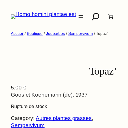
Aller
Recherche
au
contenu
Accueil
/
Boutique
/
Joubarbes
/
Sempervivum
/ Topaz’
Topaz’
5,00
€
Goos et Koenemann (de), 1937
Rupture de stock
Category:
Autres plantes grasses
, 
Sempervivum