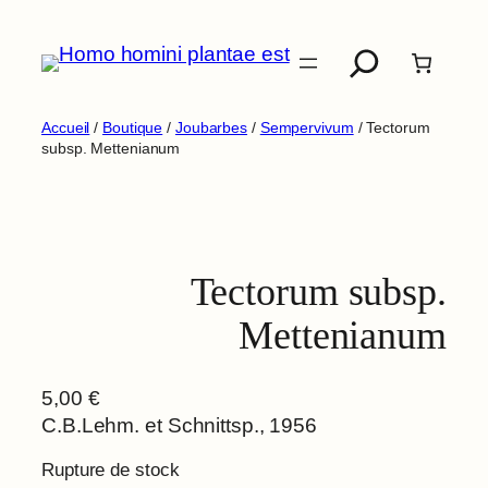
Aller
Recherche
au
contenu
Accueil
/
Boutique
/
Joubarbes
/
Sempervivum
/ Tectorum
subsp. Mettenianum
Tectorum subsp.
Mettenianum
5,00
€
C.B.Lehm. et Schnittsp., 1956
Rupture de stock