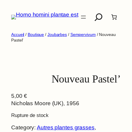
Aller
Recherche
au
contenu
Accueil
/
Boutique
/
Joubarbes
/
Sempervivum
/ Nouveau
Pastel’
Nouveau Pastel’
5,00
€
Nicholas Moore (UK), 1956
Rupture de stock
Category:
Autres plantes grasses
, 