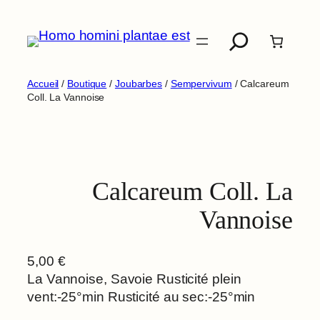
Aller
Recherche
au
contenu
Accueil
/
Boutique
/
Joubarbes
/
Sempervivum
/ Calcareum
Coll. La Vannoise
Calcareum Coll. La
Vannoise
5,00
€
La Vannoise, Savoie Rusticité plein
vent:-25°min Rusticité au sec:-25°min