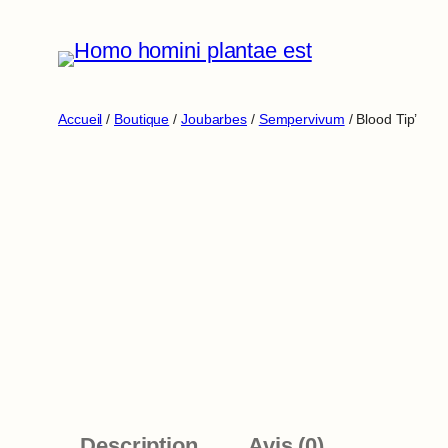
Aller
au
contenu
Accueil
/
Boutique
/
Joubarbes
/
Sempervivum
/ Blood Tip’
Description
Avis (0)