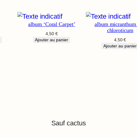
album ‘Coral Carpet’
album micranthum 
chloroticum
4,50
€
Ajouter au panier
4,50
€
Ajouter au panier
Sauf cactus