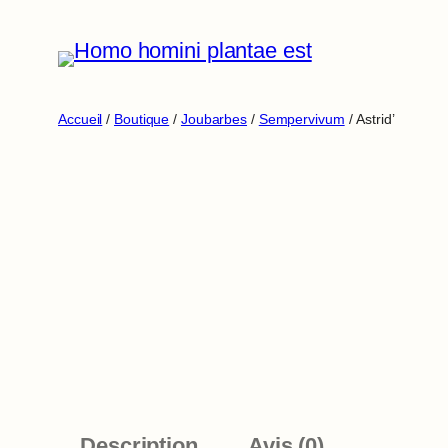
Aller
au
contenu
Accueil
/
Boutique
/
Joubarbes
/
Sempervivum
/ Astrid’
Description
Avis (0)