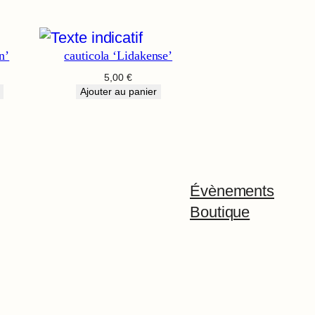
n’
cauticola ‘Lidakense’
5,00
€
Ajouter au panier
Évènements
Boutique