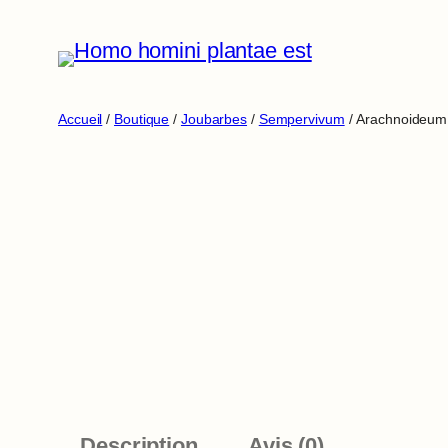
Aller
au
contenu
Accueil
/
Boutique
/
Joubarbes
/
Sempervivum
/ Arachnoideum 
Description
Avis (0)