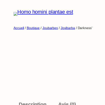
Aller
au
contenu
Accueil
/
Boutique
/
Joubarbes
/
Jovibarba
/ Darkness’
Description
Avis (0)