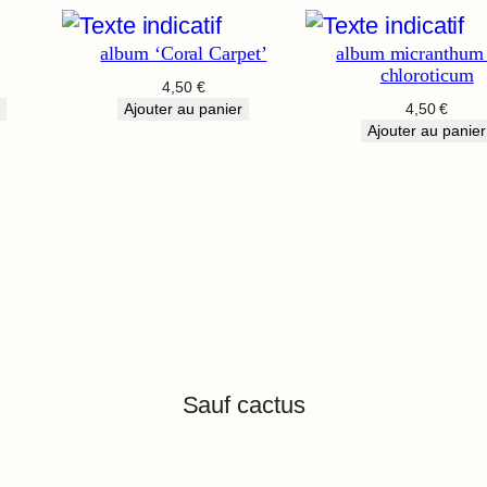
album ‘Coral Carpet’
album micranthum 
chloroticum
4,50
€
Ajouter au panier
4,50
€
Ajouter au panier
Sauf cactus