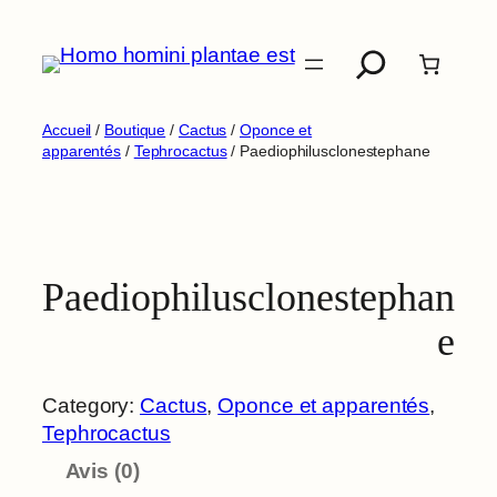
Aller
Recherche
au
contenu
Accueil
/
Boutique
/
Cactus
/
Oponce et
apparentés
/
Tephrocactus
/ Paediophilusclonestephane
Paediophilusclonestephan
e
Category:
Cactus
, 
Oponce et apparentés
, 
Tephrocactus
Avis (0)