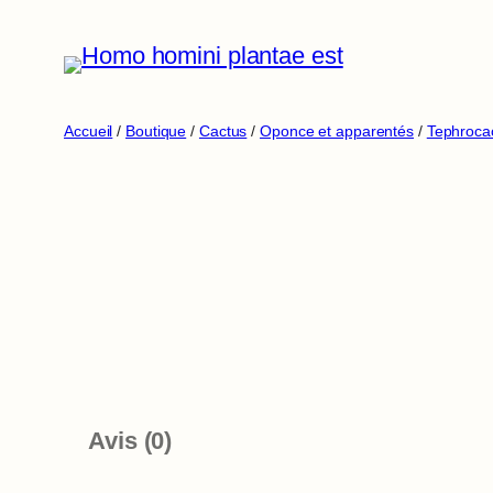
Aller
au
contenu
Accueil
/
Boutique
/
Cactus
/
Oponce et apparentés
/
Tephroca
Avis (0)