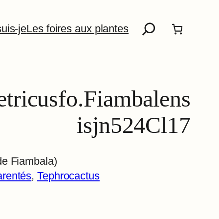
Recherche
uis-je
Les foires aux plantes
tricusfo.Fiambalens
isjn524Cl17
de Fiambala)
arentés
, 
Tephrocactus