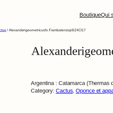
Boutique
Qui s
ctus
/ Alexanderigeometricusfo.Fiambalensisjn524Cl17
Alexanderigeome
Argentina : Catamarca (Thermas 
Category:
Cactus
, 
Oponce et app