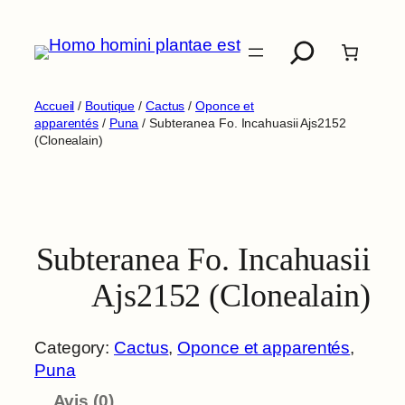
Aller
Recherche
au
contenu
Accueil
/
Boutique
/
Cactus
/
Oponce et
apparentés
/
Puna
/ Subteranea Fo. Incahuasii Ajs2152
(Clonealain)
Subteranea Fo. Incahuasii
Ajs2152 (Clonealain)
Category:
Cactus
, 
Oponce et apparentés
, 
Puna
Avis (0)