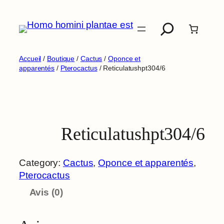
Aller
Recherche
au
contenu
Accueil
/
Boutique
/
Cactus
/
Oponce et
apparentés
/
Pterocactus
/ Reticulatushpt304/6
Reticulatushpt304/6
Category:
Cactus
, 
Oponce et apparentés
, 
Pterocactus
Avis (0)