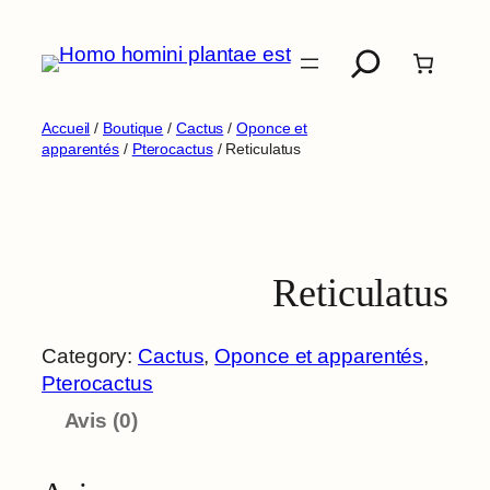
Aller
Recherche
au
contenu
Accueil
/
Boutique
/
Cactus
/
Oponce et
apparentés
/
Pterocactus
/ Reticulatus
Reticulatus
Category:
Cactus
, 
Oponce et apparentés
, 
Pterocactus
Avis (0)