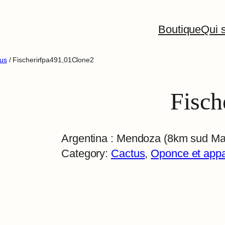
Boutique
Qui s
tus
/ Fischerirfpa491,01Clone2
Fisch
Argentina : Mendoza (8km sud Ma
Category:
Cactus
, 
Oponce et app