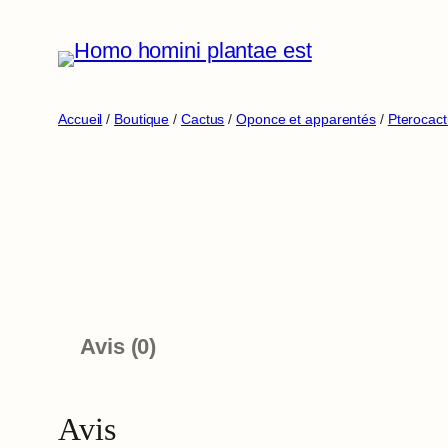
Aller
au
contenu
Accueil
/
Boutique
/
Cactus
/
Oponce et apparentés
/
Pterocac
Avis (0)
Avis