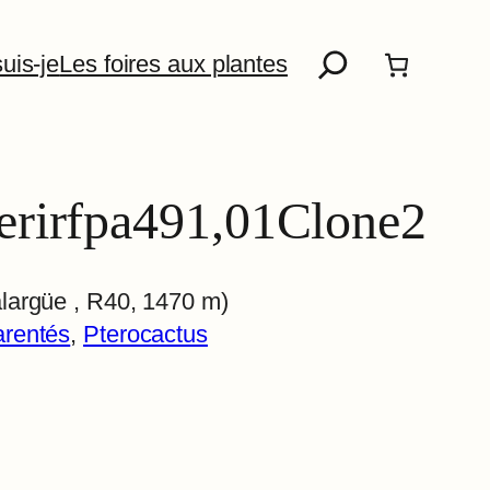
Recherche
uis-je
Les foires aux plantes
erirfpa491,01Clone2
largüe , R40, 1470 m)
arentés
, 
Pterocactus