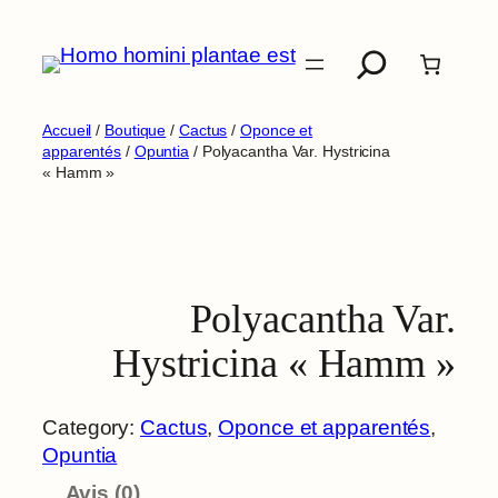
Aller
Recherche
au
contenu
Accueil
/
Boutique
/
Cactus
/
Oponce et
apparentés
/
Opuntia
/ Polyacantha Var. Hystricina
« Hamm »
Polyacantha Var.
Hystricina « Hamm »
Category:
Cactus
, 
Oponce et apparentés
, 
Opuntia
Avis (0)