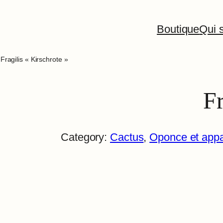
Boutique
Qui s
 Fragilis « Kirschrote »
Fr
Category:
Cactus
, 
Oponce et app