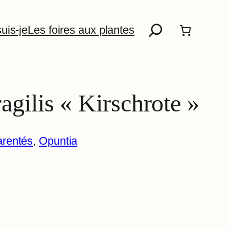
Recherche
uis-je
Les foires aux plantes
agilis « Kirschrote »
arentés
, 
Opuntia