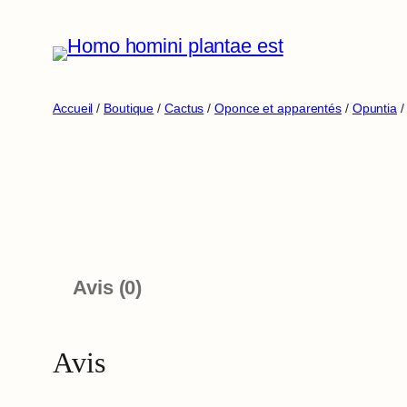
Aller
au
contenu
Accueil
/
Boutique
/
Cactus
/
Oponce et apparentés
/
Opuntia
/
Avis (0)
Avis