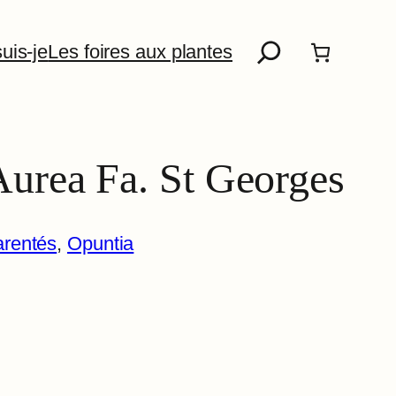
Recherche
uis-je
Les foires aux plantes
Aurea Fa. St Georges
arentés
, 
Opuntia