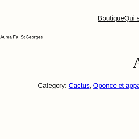
Boutique
Qui s
 Aurea Fa. St Georges
Category:
Cactus
, 
Oponce et app