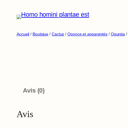
Aller
au
contenu
Accueil
/
Boutique
/
Cactus
/
Oponce et apparentés
/
Opuntia
/
Avis (0)
Avis