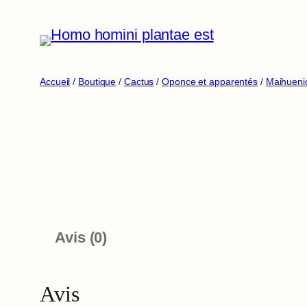
Aller
au
contenu
Accueil
/
Boutique
/
Cactus
/
Oponce et apparentés
/
Maihueni
Avis (0)
Avis