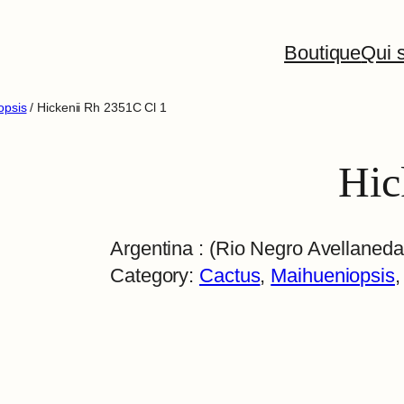
Boutique
Qui s
opsis
/ Hickenii Rh 2351C Cl 1
Hic
Argentina : (Rio Negro Avellaned
Category:
Cactus
, 
Maihueniopsis
,