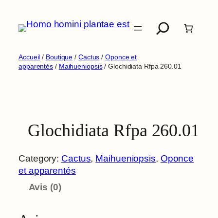
Aller
Recherche
au
contenu
Accueil
/
Boutique
/
Cactus
/
Oponce et
apparentés
/
Maihueniopsis
/ Glochidiata Rfpa 260.01
Glochidiata Rfpa 260.01
Category:
Cactus
, 
Maihueniopsis
, 
Oponce
et apparentés
Avis (0)