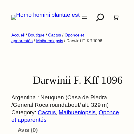
Aller
Recherche
au
contenu
Accueil
/
Boutique
/
Cactus
/
Oponce et
apparentés
/
Maihueniopsis
/ Darwinii F. Kff 1096
Darwinii F. Kff 1096
Argentina : Neuquen (Casa de Piedra
/General Roca roundabout/ alt. 329 m)
Category:
Cactus
, 
Maihueniopsis
, 
Oponce
et apparentés
Avis (0)