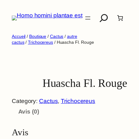
Aller
Recherche
au
contenu
Accueil
/
Boutique
/
Cactus
/
autre
cactus
/
Trichocereus
/ Huascha Fl. Rouge
Huascha Fl. Rouge
Category:
Cactus
, 
Trichocereus
Avis (0)
Avis