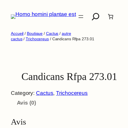
Aller
Recherche
au
contenu
Accueil
/
Boutique
/
Cactus
/
autre
cactus
/
Trichocereus
/ Candicans Rfpa 273.01
Candicans Rfpa 273.01
Category:
Cactus
, 
Trichocereus
Avis (0)
Avis