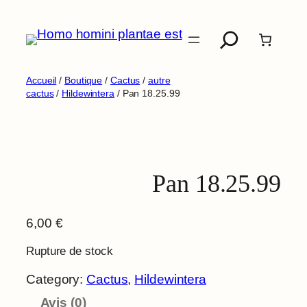
Aller
Recherche
au
contenu
Accueil
/
Boutique
/
Cactus
/
autre
cactus
/
Hildewintera
/ Pan 18.25.99
Pan 18.25.99
6,00
€
Rupture de stock
Category:
Cactus
, 
Hildewintera
Avis (0)