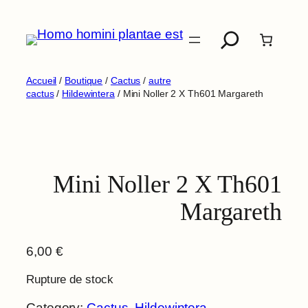
Aller
Recherche
au
contenu
Accueil
/
Boutique
/
Cactus
/
autre
cactus
/
Hildewintera
/ Mini Noller 2 X Th601 Margareth
Mini Noller 2 X Th601
Margareth
6,00
€
Rupture de stock
Category:
Cactus
, 
Hildewintera