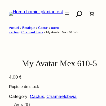
Aller
Recherche
au
contenu
Accueil
/
Boutique
/
Cactus
/
autre
cactus
/
Chamaelobivia
/ My Avatar Mex 610-5
My Avatar Mex 610-5
4,00
€
Rupture de stock
Category:
Cactus
, 
Chamaelobivia
Avis (0)