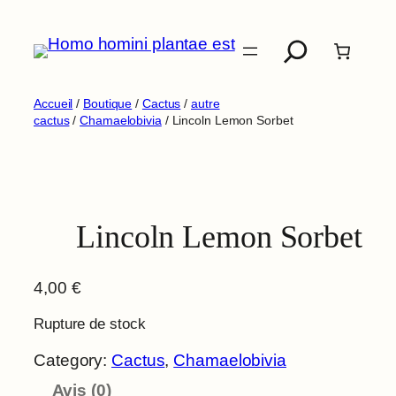
Aller
Recherche
au
contenu
Accueil
/
Boutique
/
Cactus
/
autre
cactus
/
Chamaelobivia
/ Lincoln Lemon Sorbet
Lincoln Lemon Sorbet
4,00
€
Rupture de stock
Category:
Cactus
, 
Chamaelobivia
Avis (0)