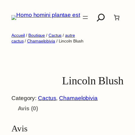
Aller
Recherche
au
contenu
Accueil
/
Boutique
/
Cactus
/
autre
cactus
/
Chamaelobivia
/ Lincoln Blush
Lincoln Blush
Category:
Cactus
, 
Chamaelobivia
Avis (0)
Avis