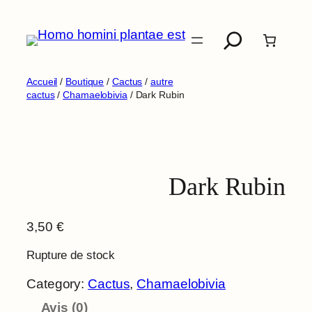
Aller
Recherche
au
contenu
Accueil
/
Boutique
/
Cactus
/
autre
cactus
/
Chamaelobivia
/ Dark Rubin
Dark Rubin
3,50
€
Rupture de stock
Category:
Cactus
, 
Chamaelobivia
Avis (0)