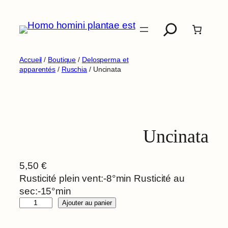
Aller
Recherche
au
contenu
Accueil
/
Boutique
/
Delosperma et
apparentés
/
Ruschia
/ Uncinata
Uncinata
5,50
€
Rusticité plein vent:-8°min Rusticité au
sec:-15°min
q
Ajouter au panier
u