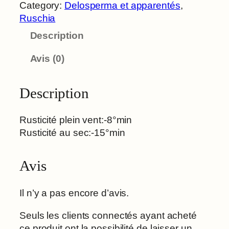
a
Category:
Delosperma et apparentés
, 
n
Ruschia
t
Description
i
t
Avis (0)
é
d
e
Description
U
n
Rusticité plein vent:-8°min
c
Rusticité au sec:-15°min
i
n
Avis
a
t
a
Il n’y a pas encore d’avis.
Seuls les clients connectés ayant acheté
ce produit ont la possibilité de laisser un