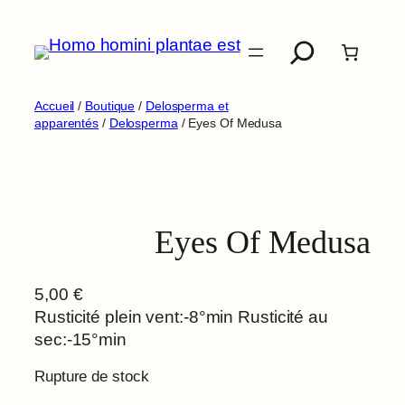
Aller
Recherche
au
contenu
Accueil
/
Boutique
/
Delosperma et
apparentés
/
Delosperma
/ Eyes Of Medusa
Eyes Of Medusa
5,00
€
Rusticité plein vent:-8°min Rusticité au
sec:-15°min
Rupture de stock