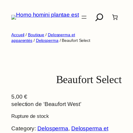
Aller
Recherche
au
contenu
Accueil
/
Boutique
/
Delosperma et
apparentés
/
Delosperma
/ Beaufort Select
Beaufort Select
5,00
€
selection de ‘Beaufort West’
Rupture de stock
Category:
Delosperma
, 
Delosperma et