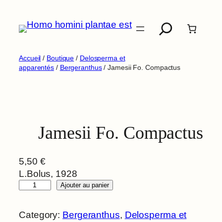
Aller
Recherche
au
contenu
Accueil
/
Boutique
/
Delosperma et
apparentés
/
Bergeranthus
/ Jamesii Fo. Compactus
Jamesii Fo. Compactus
5,50
€
L.Bolus, 1928
q
Ajouter au panier
u
a
Category:
Bergeranthus
, 
Delosperma et