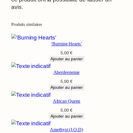
o
avis.
m
p
a
Produits similaires
c
t
‘Burning Hearts’
u
s
5,00
€
Ajouter au panier
Aberdeenense
5,00
€
Ajouter au panier
African Queen
5,00
€
Ajouter au panier
Amethyst (J.O.D)