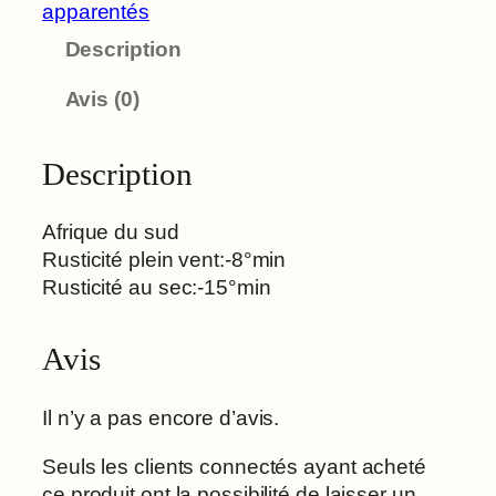
n
apparentés
t
Description
i
t
Avis (0)
é
d
e
Description
J
a
Afrique du sud
m
Rusticité plein vent:-8°min
e
Rusticité au sec:-15°min
s
i
Avis
i
F
o
Il n’y a pas encore d’avis.
.
Seuls les clients connectés ayant acheté
C
ce produit ont la possibilité de laisser un