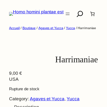
Aller
Recherche
au
contenu
Accueil
/
Boutique
/
Agaves et Yucca
/
Yucca
/ Harrimaniae
Harrimaniae
9,00
€
USA
Rupture de stock
Category:
Agaves et Yucca
, 
Yucca
Description